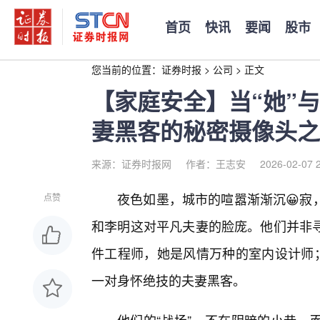
首页
快讯
要闻
股市
您当前的位置：
证券时报
>
公司
>
正文
【家庭安全】当“她”
妻黑客的秘密摄像头之
来源：证券时报网
作者：王志安
2026-02-07 
夜色如墨，城市的喧嚣渐渐沉😀寂
点赞
和李明这对平凡夫妻的脸庞。他们并非寻
件工程师，她是风情万种的室内设计师；
一对身怀绝技的夫妻黑客。